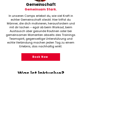
Gemeinschaft
Gemeinsam Stark.
In unseren Camps erlebst du, wie viel Kraft in
echter Gemeinschaft steckt. Hier triffst du
Männer, die dich motivieren, herausfordern und
mit dir lachen – egal ob beim Workout, beim
Austausch über gesunde Routinen oder bei
gemeinsamen Momenten abseits des Trainings.
Teamspirit, gegenseitige Unterstützung und
echte Verbindung machen jeden Tag zu einem
Erlebnis, das nachhaltig wirkt.
Book Now
Was ist inklusive?
Hotel
7 Übernachtungen in einem 4\*-
oder 5\*-Hotel mit Vollverpflegung &
Getränkepaket oder All inclusive.
Flughafentransfer
Transfer vom Flughafen zum Hotel