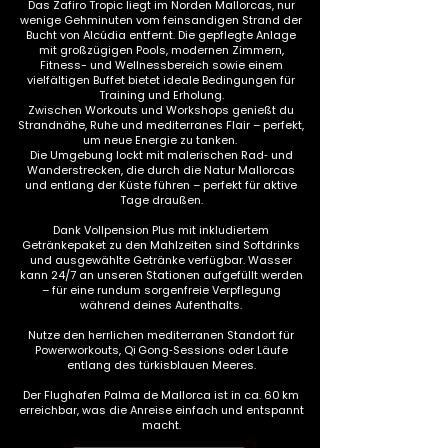
Das Zafiro Tropic liegt im Norden Mallorcas, nur
wenige Gehminuten vom feinsandigen Strand der
Bucht von Alcúdia entfernt.
Die gepflegte Anlage
mit großzügigen Pools, modernen Zimmern,
Fitness- und Wellnessbereich sowie einem
vielfältigen Buffet bietet ideale Bedingungen für
Training und Erholung.
Zwischen Workouts und Workshops genießt du
Strandnähe, Ruhe und mediterranes Flair – perfekt,
um neue Energie zu tanken.
Die Umgebung lockt mit malerischen Rad‑ und
Wanderstrecken, die durch die Natur Mallorcas
und entlang der Küste führen – perfekt für aktive
Tage draußen.
Dank Vollpension Plus mit inkludiertem
Getränkepaket zu den Mahlzeiten sind Softdrinks
und ausgewählte Getränke verfügbar. Wasser
kann 24/7 an unseren Stationen aufgefüllt werden
– für eine rundum sorgenfreie Verpflegung
während deines Aufenthalts.
Nutze den herrlichen mediterranen Standort für
Powerworkouts, Qi Gong‑Sessions oder Läufe
entlang des türkisblauen Meeres.
Der Flughafen Palma de Mallorca ist in ca. 60 km
erreichbar, was die Anreise einfach und entspannt
macht.