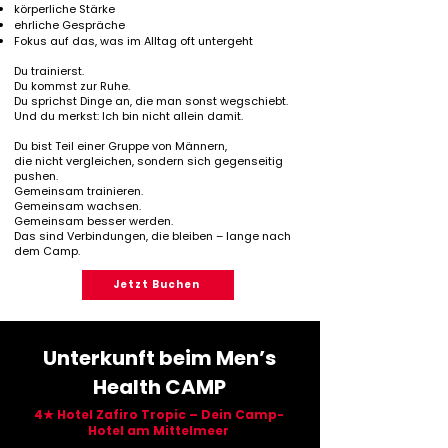
körperliche Stärke
ehrliche Gespräche
Fokus auf das, was im Alltag oft untergeht
Du trainierst.
Du kommst zur Ruhe.
Du sprichst Dinge an, die man sonst wegschiebt.
Und du merkst: Ich bin nicht allein damit.
Du bist Teil einer Gruppe von Männern,
die nicht vergleichen, sondern sich gegenseitig
pushen.
Gemeinsam trainieren.
Gemeinsam wachsen.
Gemeinsam besser werden.
Das sind Verbindungen, die bleiben – lange nach
dem Camp.
Jetzt Buchen
Unterkunft beim Men’s
Health CAMP
4★ Hotel Zafiro Tropic – Dein Camp-
Hotel am Mittelmeer