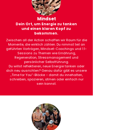
Mindset
Dein Ort, um Energie zu tanken
und einen klaren Kopf zu
bekommen.
Zwischen all der Action schaffen wir Raum für die
Momente, die wirklich zählen. Du nimmst teil an
geführten Vorträgen, Mindset-Coachings und 1:1-
Sessions zu Themen wie Ernährung,
Regeneration, Stressmanagement und
persönlicher Selbstführung.
Du willst reflektieren, neue Energie tanken oder
dich neu ausrichten? Genau dafür gibt es unsere
„Time for You“-Blöcke – damit du innehalten,
schreiben, spazieren, atmen oder einfach nur
sein kannst.