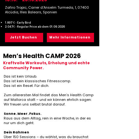
Zafiro Tropic, Carrer d'Anselm Turmeda, 1, 07400
Alcúdia, Illes Balears, Spanien
1.897 € - Early Bird
2.047€ - Regular Price ab dem
01.09.2026
Jetzt Buchen
Mehr Informationen
Men’s Health CAMP 2026
Kraftvolle Workouts, Erholung und echte
Community Power.
Das ist kein Urlaub.
Das ist kein klassisches Fitnesscamp.
Das ist ein Reset. Für dich.
Zum allerersten Mal findet das Men’s Health Camp
auf Mallorca statt – und wir können ehrlich sagen:
Wir freuen uns selbst brutal darauf.
Sonne. Meer. Fokus.
Raus aus dem Alltag, rein in eine Woche, in der es
nur um dich geht.
Dein Rahmen
Über 150 Sessions – du wählst, was du brauchst